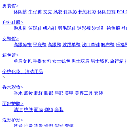
男装馆
>
休闲裤
牛仔裤
夹克
风衣
针织衫
长袖衬衫
休闲短裤
POL
户外鞋服
>
跑步鞋
篮球鞋
帆布鞋
羽毛球鞋
迷彩裤
沙滩鞋
钓鱼服
登
女鞋馆
>
高跟凉拖
平底鞋
高跟鞋
坡跟单鞋
浅口单鞋
帆布鞋
乐福
箱包馆
>
单肩女包
手提女包
女士钱包
男士双肩
男士钱包
旅行箱
个护化妆、清洁用品
>
香水彩妆
>
香水
底妆
腮红
眼部
唇部
美甲
美容工具
套装
面部护肤
>
清洁
护肤
面膜
剃须
套装
洗发护发
>
洗发
护发
染发
造型
假发
套装