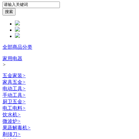
全部商品分类
家用电器
>
五金家装
>
家具五金
>
电动工具
>
手动工具
>
厨卫五金
>
电工电料
>
饮水机
>
微波炉
>
果蔬解毒机
>
剃须刀
>