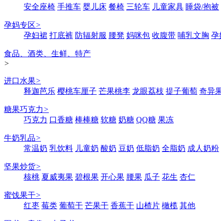
安全座椅
手推车
婴儿床
餐椅
三轮车
儿童家具
睡袋/抱被
孕妈专区
>
孕妇裙
打底裤
防辐射服
腰凳
妈咪包
收腹带
哺乳文胸
孕
食品、酒类、生鲜、特产
>
进口水果
>
释迦芭乐
樱桃车厘子
芒果桃李
龙眼荔枝
提子葡萄
奇异
糖果巧克力
>
巧克力
口香糖
棒棒糖
软糖
奶糖
QQ糖
果冻
牛奶乳品
>
常温奶
乳饮料
儿童奶
酸奶
豆奶
低脂奶
全脂奶
成人奶粉
坚果炒货
>
核桃
夏威夷果
碧根果
开心果
腰果
瓜子
花生
杏仁
蜜饯果干
>
红枣
莓类
葡萄干
芒果干
香蕉干
山楂片
橄榄
其他