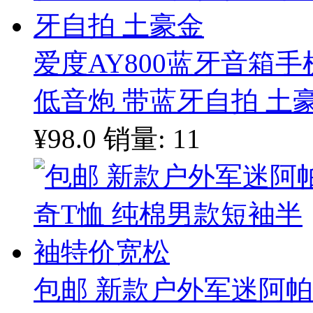
爱度AY800蓝牙音箱
低音炮 带蓝牙自拍 土
¥98.0
销量: 11
包邮 新款户外军迷阿帕