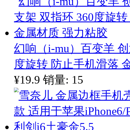
幻响（i-mu）百变羊 创
度旋转 防止手机滑落 
¥19.9
销量: 15