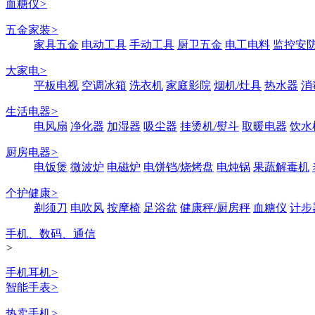
血糖仪
>
五金家装
>
家具五金
电动工具
手动工具
厨卫五金
电工电料
监控安
大家电
>
平板电视
空调冰箱
洗衣机
家庭影院
烟机/灶具
热水器
消
生活电器
>
电风扇
净化器
加湿器
吸尘器
挂烫机/熨斗
取暖电器
饮水
厨房电器
>
电饭煲
微波炉
电磁炉
电饼铛/烧烤盘
电炖锅
果蔬解毒机
个护健康
>
剃须刀
电吹风
按摩椅
足浴盆
健康秤/厨房秤
血糖仪
计步
手机、数码、通信
>
手机耳机
>
智能手表
>
热卖手机
>