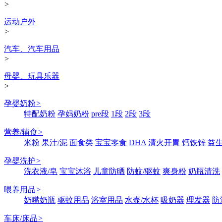
>
运动户外
>
汽车、汽车用品
>
母婴、玩具乐器
>
孕婴奶粉
>
特配奶粉
孕妈奶粉
pre段
1段
2段
3段
营养/辅食
>
米粉
果汁/泥
面食类
宝宝零食
DHA
清火开胃
钙铁锌
益
孕婴洗护
>
洗衣液/皂
宝宝沐浴
儿童防晒
防蚊/驱蚊
爽身粉
奶瓶清洗
喂养用品
>
奶嘴奶瓶
驱蚊用品
浴室用品
水壶/水杯
吸奶器
理发器
防
车床/床品
>