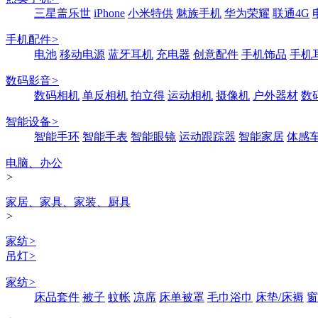
三星盖乐世
iPhone
小米特供
魅族手机
华为荣耀
联通4G
手机配件
>
电池
移动电源
蓝牙耳机
充电器
创意配件
手机饰品
手机
数码影音
>
数码相机
单反相机
拍立得
运动相机
摄像机
户外器材
数
智能设备
>
智能手环
智能手表
智能眼镜
运动跟踪器
智能家居
体感
电脑、办公
>
家居、家具、家装、厨具
>
家纺
>
吊灯
>
家纺
>
床品套件
被子
蚊帐
凉席
床单被罩
毛巾浴巾
床垫/床褥
窗