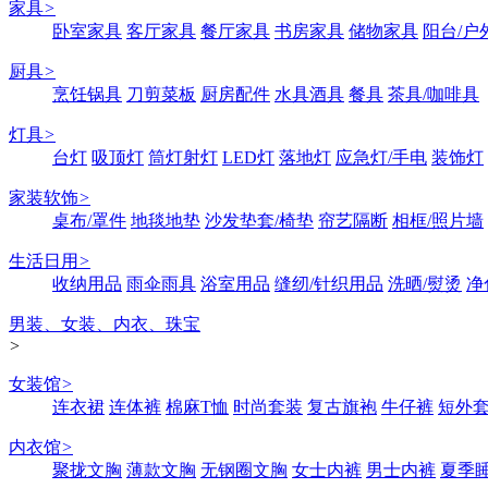
家具
>
卧室家具
客厅家具
餐厅家具
书房家具
储物家具
阳台/户
厨具
>
烹饪锅具
刀剪菜板
厨房配件
水具酒具
餐具
茶具/咖啡具
灯具
>
台灯
吸顶灯
筒灯射灯
LED灯
落地灯
应急灯/手电
装饰灯
家装软饰
>
桌布/罩件
地毯地垫
沙发垫套/椅垫
帘艺隔断
相框/照片墙
生活日用
>
收纳用品
雨伞雨具
浴室用品
缝纫/针织用品
洗晒/熨烫
净
男装、女装、内衣、珠宝
>
女装馆
>
连衣裙
连体裤
棉麻T恤
时尚套装
复古旗袍
牛仔裤
短外
内衣馆
>
聚拢文胸
薄款文胸
无钢圈文胸
女士内裤
男士内裤
夏季