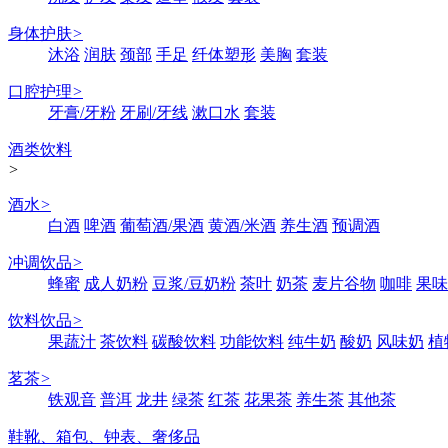
身体护肤
>
沐浴
润肤
颈部
手足
纤体塑形
美胸
套装
口腔护理
>
牙膏/牙粉
牙刷/牙线
漱口水
套装
酒类饮料
>
酒水
>
白酒
啤酒
葡萄酒/果酒
黄酒/米酒
养生酒
预调酒
冲调饮品
>
蜂蜜
成人奶粉
豆浆/豆奶粉
茶叶
奶茶
麦片谷物
咖啡
果味
饮料饮品
>
果蔬汁
茶饮料
碳酸饮料
功能饮料
纯牛奶
酸奶
风味奶
植
茗茶
>
铁观音
普洱
龙井
绿茶
红茶
花果茶
养生茶
其他茶
鞋靴、箱包、钟表、奢侈品