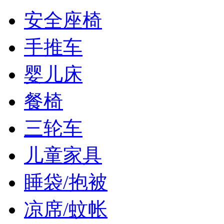
安全座椅
手推车
婴儿床
餐椅
三轮车
儿童家具
睡袋/抱被
凉席/蚊帐