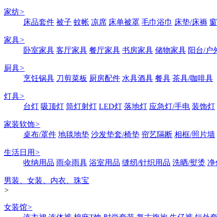
家纺
>
床品套件
被子
蚊帐
凉席
床单被罩
毛巾浴巾
床垫/床褥
窗
家具
>
卧室家具
客厅家具
餐厅家具
书房家具
储物家具
阳台/户
厨具
>
烹饪锅具
刀剪菜板
厨房配件
水具酒具
餐具
茶具/咖啡具
灯具
>
台灯
吸顶灯
筒灯射灯
LED灯
落地灯
应急灯/手电
装饰灯
家装软饰
>
桌布/罩件
地毯地垫
沙发垫套/椅垫
帘艺隔断
相框/照片墙
生活日用
>
收纳用品
雨伞雨具
浴室用品
缝纫/针织用品
洗晒/熨烫
净
男装、女装、内衣、珠宝
>
女装馆
>