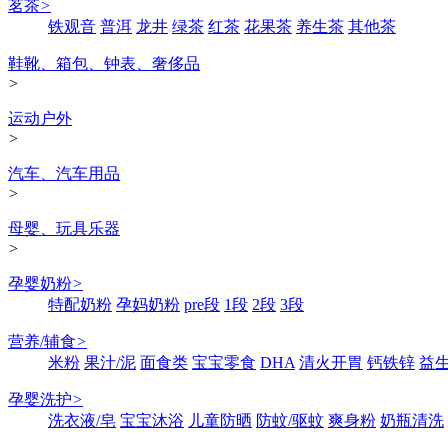
茗茶
>
铁观音
普洱
龙井
绿茶
红茶
花果茶
养生茶
其他茶
鞋靴、箱包、钟表、奢侈品
>
运动户外
>
汽车、汽车用品
>
母婴、玩具乐器
>
孕婴奶粉
>
特配奶粉
孕妈奶粉
pre段
1段
2段
3段
营养/辅食
>
米粉
果汁/泥
面食类
宝宝零食
DHA
清火开胃
钙铁锌
益
孕婴洗护
>
洗衣液/皂
宝宝沐浴
儿童防晒
防蚊/驱蚊
爽身粉
奶瓶清洗