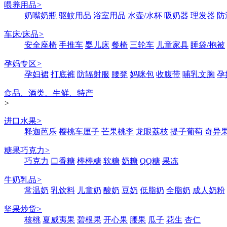
喂养用品
>
奶嘴奶瓶
驱蚊用品
浴室用品
水壶/水杯
吸奶器
理发器
防
车床/床品
>
安全座椅
手推车
婴儿床
餐椅
三轮车
儿童家具
睡袋/抱被
孕妈专区
>
孕妇裙
打底裤
防辐射服
腰凳
妈咪包
收腹带
哺乳文胸
孕
食品、酒类、生鲜、特产
>
进口水果
>
释迦芭乐
樱桃车厘子
芒果桃李
龙眼荔枝
提子葡萄
奇异
糖果巧克力
>
巧克力
口香糖
棒棒糖
软糖
奶糖
QQ糖
果冻
牛奶乳品
>
常温奶
乳饮料
儿童奶
酸奶
豆奶
低脂奶
全脂奶
成人奶粉
坚果炒货
>
核桃
夏威夷果
碧根果
开心果
腰果
瓜子
花生
杏仁