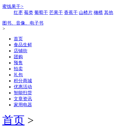
蜜饯果干
>
红枣
莓类
葡萄干
芒果干
香蕉干
山楂片
橄榄
其他
图书、音像、电子书
>
首页
食品生鲜
店铺街
团购
预售
拍卖
礼包
积分商城
优惠活动
智能扫货
文章资讯
家用电器
首页
>