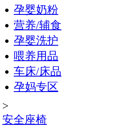
孕婴奶粉
营养/辅食
孕婴洗护
喂养用品
车床/床品
孕妈专区
>
安全座椅