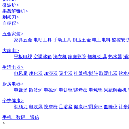
微波炉
>
果蔬解毒机
>
剃须刀
>
血糖仪
>
五金家装
>
家具五金
电动工具
手动工具
厨卫五金
电工电料
监控安
大家电
>
平板电视
空调冰箱
洗衣机
家庭影院
烟机/灶具
热水器
消
生活电器
>
电风扇
净化器
加湿器
吸尘器
挂烫机/熨斗
取暖电器
饮水
厨房电器
>
电饭煲
微波炉
电磁炉
电饼铛/烧烤盘
电炖锅
果蔬解毒机
个护健康
>
剃须刀
电吹风
按摩椅
足浴盆
健康秤/厨房秤
血糖仪
计步
手机、数码、通信
>