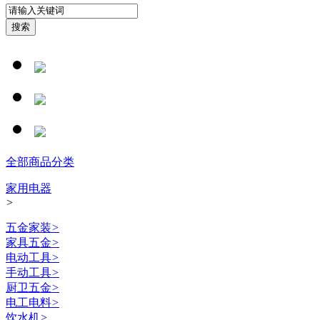
全部商品分类
家用电器
>
五金家装
>
家具五金
>
电动工具
>
手动工具
>
厨卫五金
>
电工电料
>
饮水机
>