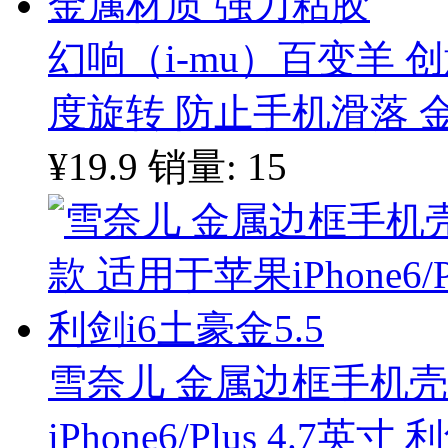
幻响（i-mu）百变羊 创
度旋转 防止手机滑落 
¥19.9
销量: 15
雪奈儿 金属边框手机
iPhone6/Plus 4.7英寸