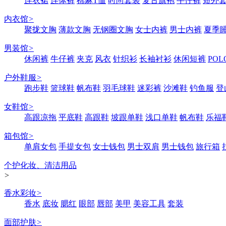
连衣裙
连体裤
棉麻T恤
时尚套装
复古旗袍
牛仔裤
短外
内衣馆
>
聚拢文胸
薄款文胸
无钢圈文胸
女士内裤
男士内裤
夏季
男装馆
>
休闲裤
牛仔裤
夹克
风衣
针织衫
长袖衬衫
休闲短裤
POL
户外鞋服
>
跑步鞋
篮球鞋
帆布鞋
羽毛球鞋
迷彩裤
沙滩鞋
钓鱼服
登
女鞋馆
>
高跟凉拖
平底鞋
高跟鞋
坡跟单鞋
浅口单鞋
帆布鞋
乐福
箱包馆
>
单肩女包
手提女包
女士钱包
男士双肩
男士钱包
旅行箱
个护化妆、清洁用品
>
香水彩妆
>
香水
底妆
腮红
眼部
唇部
美甲
美容工具
套装
面部护肤
>