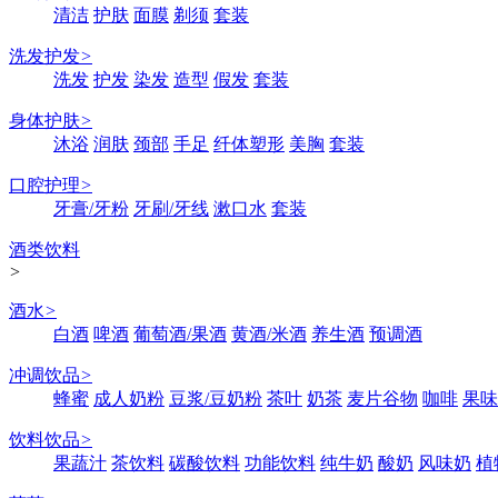
清洁
护肤
面膜
剃须
套装
洗发护发
>
洗发
护发
染发
造型
假发
套装
身体护肤
>
沐浴
润肤
颈部
手足
纤体塑形
美胸
套装
口腔护理
>
牙膏/牙粉
牙刷/牙线
漱口水
套装
酒类饮料
>
酒水
>
白酒
啤酒
葡萄酒/果酒
黄酒/米酒
养生酒
预调酒
冲调饮品
>
蜂蜜
成人奶粉
豆浆/豆奶粉
茶叶
奶茶
麦片谷物
咖啡
果味
饮料饮品
>
果蔬汁
茶饮料
碳酸饮料
功能饮料
纯牛奶
酸奶
风味奶
植