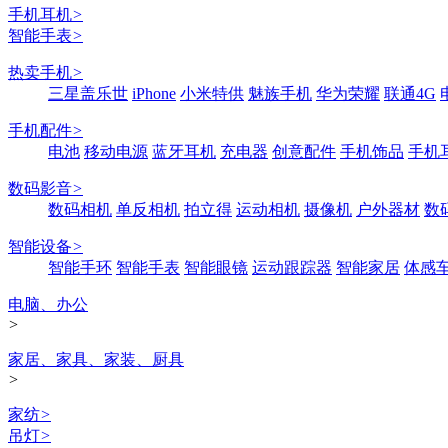
手机耳机
>
智能手表
>
热卖手机
>
三星盖乐世
iPhone
小米特供
魅族手机
华为荣耀
联通4G
手机配件
>
电池
移动电源
蓝牙耳机
充电器
创意配件
手机饰品
手机
数码影音
>
数码相机
单反相机
拍立得
运动相机
摄像机
户外器材
数
智能设备
>
智能手环
智能手表
智能眼镜
运动跟踪器
智能家居
体感
电脑、办公
>
家居、家具、家装、厨具
>
家纺
>
吊灯
>