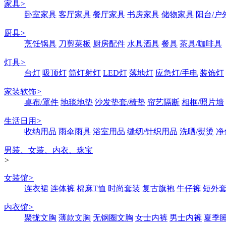
家具
>
卧室家具
客厅家具
餐厅家具
书房家具
储物家具
阳台/户
厨具
>
烹饪锅具
刀剪菜板
厨房配件
水具酒具
餐具
茶具/咖啡具
灯具
>
台灯
吸顶灯
筒灯射灯
LED灯
落地灯
应急灯/手电
装饰灯
家装软饰
>
桌布/罩件
地毯地垫
沙发垫套/椅垫
帘艺隔断
相框/照片墙
生活日用
>
收纳用品
雨伞雨具
浴室用品
缝纫/针织用品
洗晒/熨烫
净
男装、女装、内衣、珠宝
>
女装馆
>
连衣裙
连体裤
棉麻T恤
时尚套装
复古旗袍
牛仔裤
短外
内衣馆
>
聚拢文胸
薄款文胸
无钢圈文胸
女士内裤
男士内裤
夏季