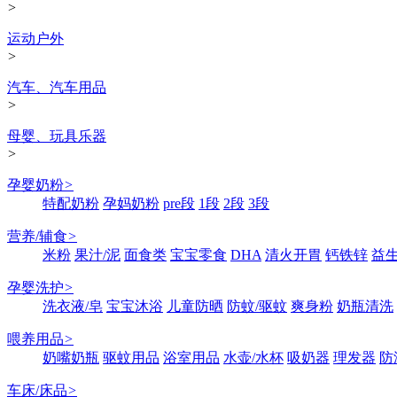
>
运动户外
>
汽车、汽车用品
>
母婴、玩具乐器
>
孕婴奶粉
>
特配奶粉
孕妈奶粉
pre段
1段
2段
3段
营养/辅食
>
米粉
果汁/泥
面食类
宝宝零食
DHA
清火开胃
钙铁锌
益
孕婴洗护
>
洗衣液/皂
宝宝沐浴
儿童防晒
防蚊/驱蚊
爽身粉
奶瓶清洗
喂养用品
>
奶嘴奶瓶
驱蚊用品
浴室用品
水壶/水杯
吸奶器
理发器
防
车床/床品
>