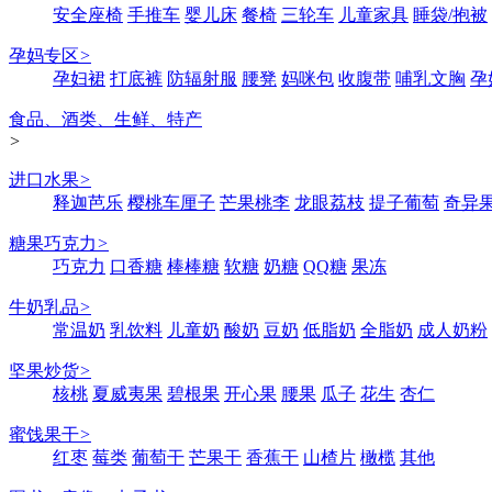
安全座椅
手推车
婴儿床
餐椅
三轮车
儿童家具
睡袋/抱被
孕妈专区
>
孕妇裙
打底裤
防辐射服
腰凳
妈咪包
收腹带
哺乳文胸
孕
食品、酒类、生鲜、特产
>
进口水果
>
释迦芭乐
樱桃车厘子
芒果桃李
龙眼荔枝
提子葡萄
奇异
糖果巧克力
>
巧克力
口香糖
棒棒糖
软糖
奶糖
QQ糖
果冻
牛奶乳品
>
常温奶
乳饮料
儿童奶
酸奶
豆奶
低脂奶
全脂奶
成人奶粉
坚果炒货
>
核桃
夏威夷果
碧根果
开心果
腰果
瓜子
花生
杏仁
蜜饯果干
>
红枣
莓类
葡萄干
芒果干
香蕉干
山楂片
橄榄
其他