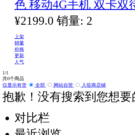
色 移动4G手机 双卡双
¥2199.0
销量: 2
上架
销量
价格
更新
人气
1
/1
共
0
个商品
仅显示有货
全部
网站自营
入驻商店铺
抱歉！没有搜索到您想要
对比栏
最近浏览