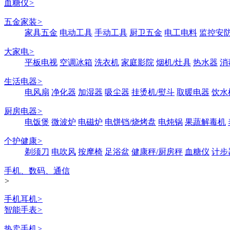
血糖仪
>
五金家装
>
家具五金
电动工具
手动工具
厨卫五金
电工电料
监控安
大家电
>
平板电视
空调冰箱
洗衣机
家庭影院
烟机/灶具
热水器
消
生活电器
>
电风扇
净化器
加湿器
吸尘器
挂烫机/熨斗
取暖电器
饮水
厨房电器
>
电饭煲
微波炉
电磁炉
电饼铛/烧烤盘
电炖锅
果蔬解毒机
个护健康
>
剃须刀
电吹风
按摩椅
足浴盆
健康秤/厨房秤
血糖仪
计步
手机、数码、通信
>
手机耳机
>
智能手表
>
热卖手机
>