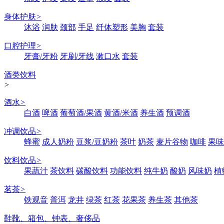
身体护肤
>
沐浴
润肤
颈部
手足
纤体塑形
美胸
套装
口腔护理
>
牙膏/牙粉
牙刷/牙线
漱口水
套装
酒类饮料
>
酒水
>
白酒
啤酒
葡萄酒/果酒
黄酒/米酒
养生酒
预调酒
冲调饮品
>
蜂蜜
成人奶粉
豆浆/豆奶粉
茶叶
奶茶
麦片谷物
咖啡
果味
饮料饮品
>
果蔬汁
茶饮料
碳酸饮料
功能饮料
纯牛奶
酸奶
风味奶
植
茗茶
>
铁观音
普洱
龙井
绿茶
红茶
花果茶
养生茶
其他茶
鞋靴、箱包、钟表、奢侈品