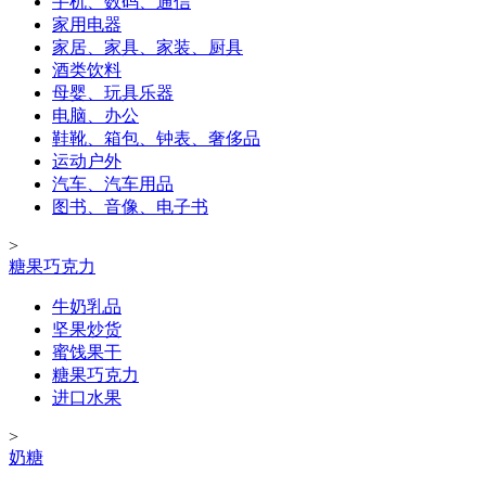
手机、数码、通信
家用电器
家居、家具、家装、厨具
酒类饮料
母婴、玩具乐器
电脑、办公
鞋靴、箱包、钟表、奢侈品
运动户外
汽车、汽车用品
图书、音像、电子书
>
糖果巧克力
牛奶乳品
坚果炒货
蜜饯果干
糖果巧克力
进口水果
>
奶糖