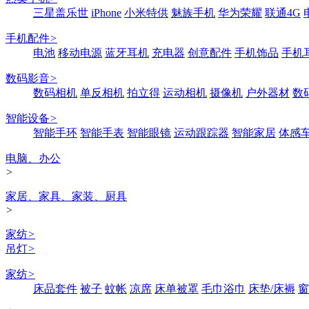
三星盖乐世
iPhone
小米特供
魅族手机
华为荣耀
联通4G
手机配件
>
电池
移动电源
蓝牙耳机
充电器
创意配件
手机饰品
手机
数码影音
>
数码相机
单反相机
拍立得
运动相机
摄像机
户外器材
数
智能设备
>
智能手环
智能手表
智能眼镜
运动跟踪器
智能家居
体感
电脑、办公
>
家居、家具、家装、厨具
>
家纺
>
吊灯
>
家纺
>
床品套件
被子
蚊帐
凉席
床单被罩
毛巾浴巾
床垫/床褥
窗