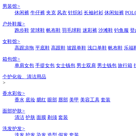
男装馆
>
休闲裤
牛仔裤
夹克
风衣
针织衫
长袖衬衫
休闲短裤
POL
户外鞋服
>
跑步鞋
篮球鞋
帆布鞋
羽毛球鞋
迷彩裤
沙滩鞋
钓鱼服
登
女鞋馆
>
高跟凉拖
平底鞋
高跟鞋
坡跟单鞋
浅口单鞋
帆布鞋
乐福
箱包馆
>
单肩女包
手提女包
女士钱包
男士双肩
男士钱包
旅行箱
个护化妆、清洁用品
>
香水彩妆
>
香水
底妆
腮红
眼部
唇部
美甲
美容工具
套装
面部护肤
>
清洁
护肤
面膜
剃须
套装
洗发护发
>
洗发
护发
染发
造型
假发
套装