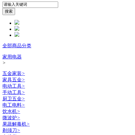
全部商品分类
家用电器
>
五金家装
>
家具五金
>
电动工具
>
手动工具
>
厨卫五金
>
电工电料
>
饮水机
>
微波炉
>
果蔬解毒机
>
剃须刀
>