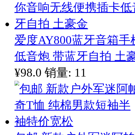
爱度AY800蓝牙音箱
低音炮 带蓝牙自拍 土
¥98.0
销量: 11