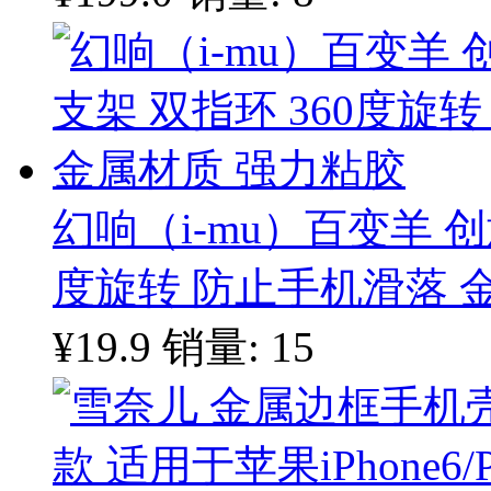
幻响（i-mu）百变羊 创
度旋转 防止手机滑落 
¥19.9
销量: 15