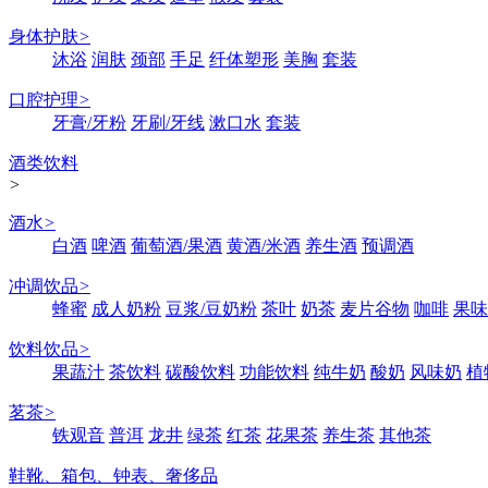
身体护肤
>
沐浴
润肤
颈部
手足
纤体塑形
美胸
套装
口腔护理
>
牙膏/牙粉
牙刷/牙线
漱口水
套装
酒类饮料
>
酒水
>
白酒
啤酒
葡萄酒/果酒
黄酒/米酒
养生酒
预调酒
冲调饮品
>
蜂蜜
成人奶粉
豆浆/豆奶粉
茶叶
奶茶
麦片谷物
咖啡
果味
饮料饮品
>
果蔬汁
茶饮料
碳酸饮料
功能饮料
纯牛奶
酸奶
风味奶
植
茗茶
>
铁观音
普洱
龙井
绿茶
红茶
花果茶
养生茶
其他茶
鞋靴、箱包、钟表、奢侈品