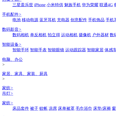
三星盖乐世
iPhone
小米特供
魅族手机
华为荣耀
联通4G
手机配件
>
电池
移动电源
蓝牙耳机
充电器
创意配件
手机饰品
手机
数码影音
>
数码相机
单反相机
拍立得
运动相机
摄像机
户外器材
数
智能设备
>
智能手环
智能手表
智能眼镜
运动跟踪器
智能家居
体感
电脑、办公
>
家居、家具、家装、厨具
>
家纺
>
吊灯
>
家纺
>
床品套件
被子
蚊帐
凉席
床单被罩
毛巾浴巾
床垫/床褥
窗