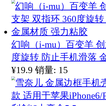
幻响（i-mu）百变羊 创
度旋转 防止手机滑落 
¥19.9
销量: 15