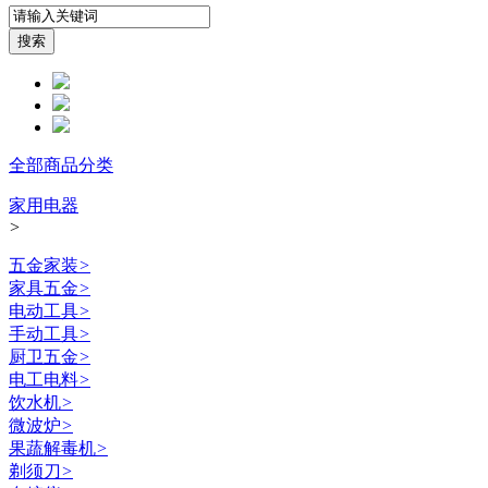
全部商品分类
家用电器
>
五金家装
>
家具五金
>
电动工具
>
手动工具
>
厨卫五金
>
电工电料
>
饮水机
>
微波炉
>
果蔬解毒机
>
剃须刀
>