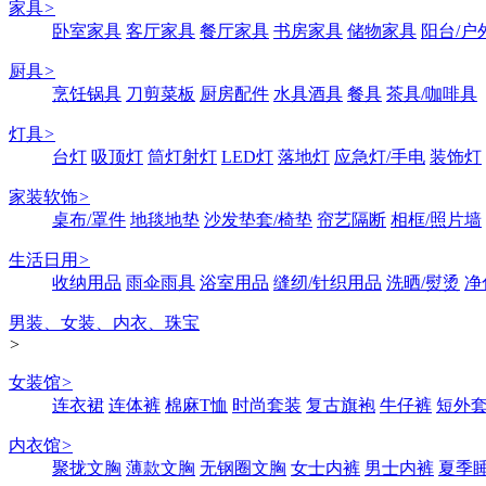
家具
>
卧室家具
客厅家具
餐厅家具
书房家具
储物家具
阳台/户
厨具
>
烹饪锅具
刀剪菜板
厨房配件
水具酒具
餐具
茶具/咖啡具
灯具
>
台灯
吸顶灯
筒灯射灯
LED灯
落地灯
应急灯/手电
装饰灯
家装软饰
>
桌布/罩件
地毯地垫
沙发垫套/椅垫
帘艺隔断
相框/照片墙
生活日用
>
收纳用品
雨伞雨具
浴室用品
缝纫/针织用品
洗晒/熨烫
净
男装、女装、内衣、珠宝
>
女装馆
>
连衣裙
连体裤
棉麻T恤
时尚套装
复古旗袍
牛仔裤
短外
内衣馆
>
聚拢文胸
薄款文胸
无钢圈文胸
女士内裤
男士内裤
夏季