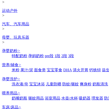
>
运动户外
>
汽车、汽车用品
>
母婴、玩具乐器
>
孕婴奶粉
>
特配奶粉
孕妈奶粉
pre段
1段
2段
3段
营养/辅食
>
米粉
果汁/泥
面食类
宝宝零食
DHA
清火开胃
钙铁锌
益
孕婴洗护
>
洗衣液/皂
宝宝沐浴
儿童防晒
防蚊/驱蚊
爽身粉
奶瓶清洗
喂养用品
>
奶嘴奶瓶
驱蚊用品
浴室用品
水壶/水杯
吸奶器
理发器
防
车床/床品
>