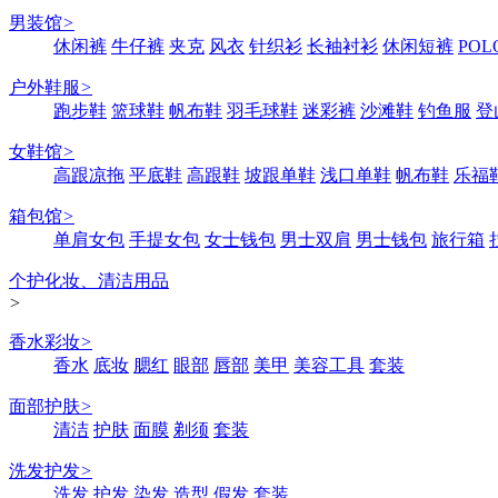
男装馆
>
休闲裤
牛仔裤
夹克
风衣
针织衫
长袖衬衫
休闲短裤
POL
户外鞋服
>
跑步鞋
篮球鞋
帆布鞋
羽毛球鞋
迷彩裤
沙滩鞋
钓鱼服
登
女鞋馆
>
高跟凉拖
平底鞋
高跟鞋
坡跟单鞋
浅口单鞋
帆布鞋
乐福
箱包馆
>
单肩女包
手提女包
女士钱包
男士双肩
男士钱包
旅行箱
个护化妆、清洁用品
>
香水彩妆
>
香水
底妆
腮红
眼部
唇部
美甲
美容工具
套装
面部护肤
>
清洁
护肤
面膜
剃须
套装
洗发护发
>
洗发
护发
染发
造型
假发
套装