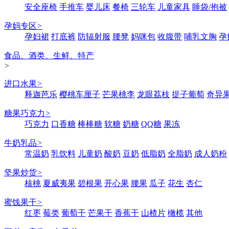
安全座椅
手推车
婴儿床
餐椅
三轮车
儿童家具
睡袋/抱被
孕妈专区
>
孕妇裙
打底裤
防辐射服
腰凳
妈咪包
收腹带
哺乳文胸
孕
食品、酒类、生鲜、特产
>
进口水果
>
释迦芭乐
樱桃车厘子
芒果桃李
龙眼荔枝
提子葡萄
奇异
糖果巧克力
>
巧克力
口香糖
棒棒糖
软糖
奶糖
QQ糖
果冻
牛奶乳品
>
常温奶
乳饮料
儿童奶
酸奶
豆奶
低脂奶
全脂奶
成人奶粉
坚果炒货
>
核桃
夏威夷果
碧根果
开心果
腰果
瓜子
花生
杏仁
蜜饯果干
>
红枣
莓类
葡萄干
芒果干
香蕉干
山楂片
橄榄
其他