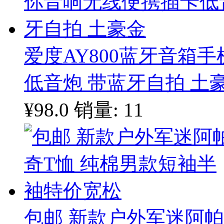
爱度AY800蓝牙音箱
低音炮 带蓝牙自拍 土
¥98.0
销量: 11
包邮 新款户外军迷阿帕