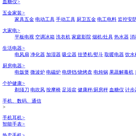
血糖仪
>
五金家装
>
家具五金
电动工具
手动工具
厨卫五金
电工电料
监控安
大家电
>
平板电视
空调冰箱
洗衣机
家庭影院
烟机/灶具
热水器
消
生活电器
>
电风扇
净化器
加湿器
吸尘器
挂烫机/熨斗
取暖电器
饮水
厨房电器
>
电饭煲
微波炉
电磁炉
电饼铛/烧烤盘
电炖锅
果蔬解毒机
个护健康
>
剃须刀
电吹风
按摩椅
足浴盆
健康秤/厨房秤
血糖仪
计步
手机、数码、通信
>
手机耳机
>
智能手表
>
热卖手机
>