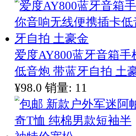
爱度AY800蓝牙音箱
低音炮 带蓝牙自拍 土
¥98.0
销量: 11