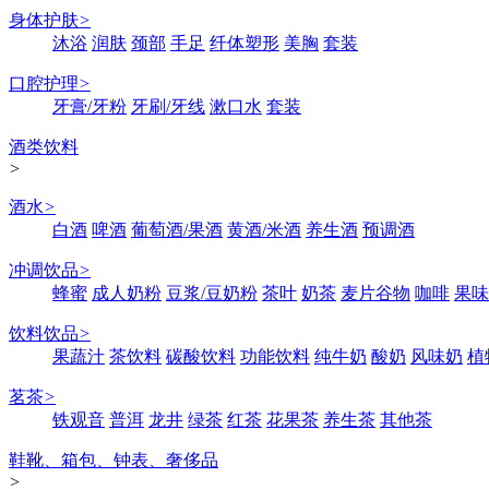
身体护肤
>
沐浴
润肤
颈部
手足
纤体塑形
美胸
套装
口腔护理
>
牙膏/牙粉
牙刷/牙线
漱口水
套装
酒类饮料
>
酒水
>
白酒
啤酒
葡萄酒/果酒
黄酒/米酒
养生酒
预调酒
冲调饮品
>
蜂蜜
成人奶粉
豆浆/豆奶粉
茶叶
奶茶
麦片谷物
咖啡
果味
饮料饮品
>
果蔬汁
茶饮料
碳酸饮料
功能饮料
纯牛奶
酸奶
风味奶
植
茗茶
>
铁观音
普洱
龙井
绿茶
红茶
花果茶
养生茶
其他茶
鞋靴、箱包、钟表、奢侈品
>