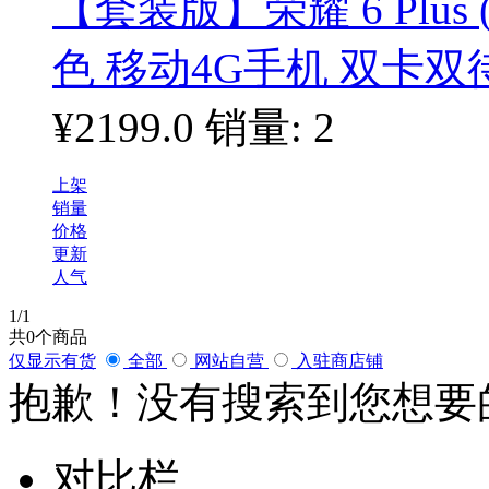
【套装版】荣耀 6 Plus 
色 移动4G手机 双卡双
¥2199.0
销量: 2
上架
销量
价格
更新
人气
1
/1
共
0
个商品
仅显示有货
全部
网站自营
入驻商店铺
抱歉！没有搜索到您想要
对比栏