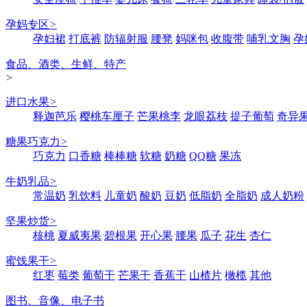
孕妈专区
>
孕妇裙
打底裤
防辐射服
腰凳
妈咪包
收腹带
哺乳文胸
孕
食品、酒类、生鲜、特产
>
进口水果
>
释迦芭乐
樱桃车厘子
芒果桃李
龙眼荔枝
提子葡萄
奇异
糖果巧克力
>
巧克力
口香糖
棒棒糖
软糖
奶糖
QQ糖
果冻
牛奶乳品
>
常温奶
乳饮料
儿童奶
酸奶
豆奶
低脂奶
全脂奶
成人奶粉
坚果炒货
>
核桃
夏威夷果
碧根果
开心果
腰果
瓜子
花生
杏仁
蜜饯果干
>
红枣
莓类
葡萄干
芒果干
香蕉干
山楂片
橄榄
其他
图书、音像、电子书