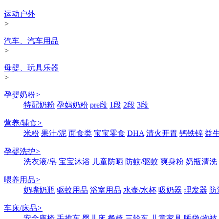
运动户外
>
汽车、汽车用品
>
母婴、玩具乐器
>
孕婴奶粉
>
特配奶粉
孕妈奶粉
pre段
1段
2段
3段
营养/辅食
>
米粉
果汁/泥
面食类
宝宝零食
DHA
清火开胃
钙铁锌
益
孕婴洗护
>
洗衣液/皂
宝宝沐浴
儿童防晒
防蚊/驱蚊
爽身粉
奶瓶清洗
喂养用品
>
奶嘴奶瓶
驱蚊用品
浴室用品
水壶/水杯
吸奶器
理发器
防
车床/床品
>
安全座椅
手推车
婴儿床
餐椅
三轮车
儿童家具
睡袋/抱被