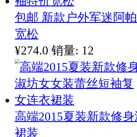
包邮 新款户外军迷阿帕
宽松
¥274.0
销量: 12
高端2015夏装新款修
裙装