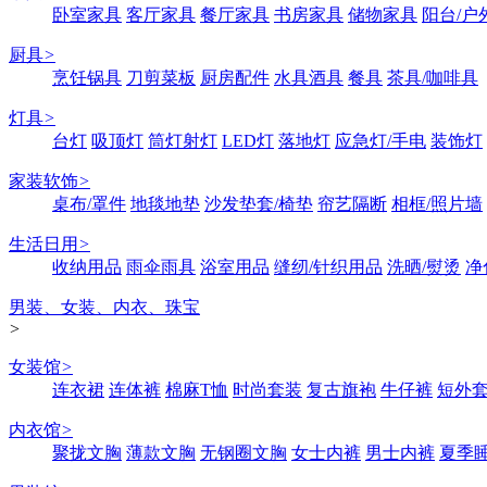
卧室家具
客厅家具
餐厅家具
书房家具
储物家具
阳台/户
厨具
>
烹饪锅具
刀剪菜板
厨房配件
水具酒具
餐具
茶具/咖啡具
灯具
>
台灯
吸顶灯
筒灯射灯
LED灯
落地灯
应急灯/手电
装饰灯
家装软饰
>
桌布/罩件
地毯地垫
沙发垫套/椅垫
帘艺隔断
相框/照片墙
生活日用
>
收纳用品
雨伞雨具
浴室用品
缝纫/针织用品
洗晒/熨烫
净
男装、女装、内衣、珠宝
>
女装馆
>
连衣裙
连体裤
棉麻T恤
时尚套装
复古旗袍
牛仔裤
短外
内衣馆
>
聚拢文胸
薄款文胸
无钢圈文胸
女士内裤
男士内裤
夏季