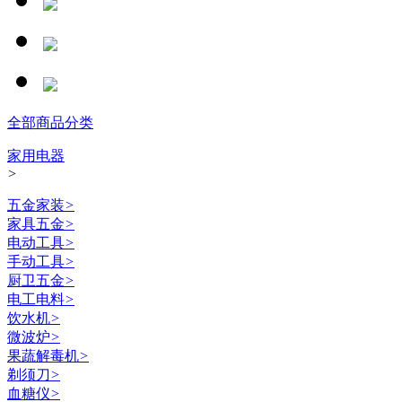
全部商品分类
家用电器
>
五金家装
>
家具五金
>
电动工具
>
手动工具
>
厨卫五金
>
电工电料
>
饮水机
>
微波炉
>
果蔬解毒机
>
剃须刀
>
血糖仪
>