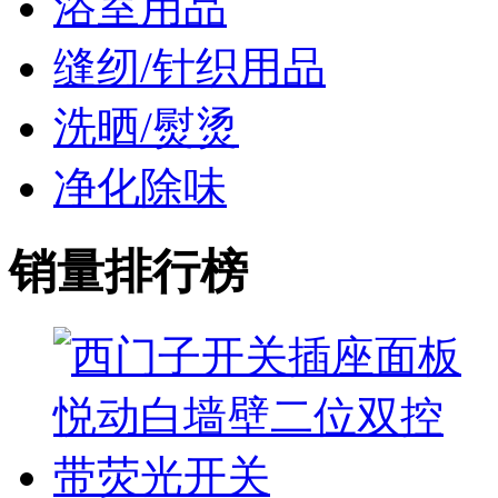
浴室用品
缝纫/针织用品
洗晒/熨烫
净化除味
销量排行榜