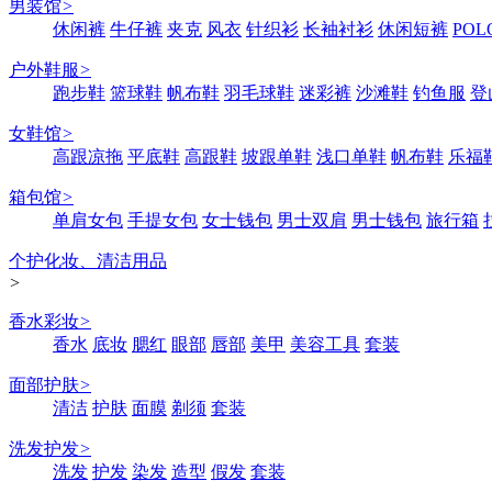
男装馆
>
休闲裤
牛仔裤
夹克
风衣
针织衫
长袖衬衫
休闲短裤
POL
户外鞋服
>
跑步鞋
篮球鞋
帆布鞋
羽毛球鞋
迷彩裤
沙滩鞋
钓鱼服
登
女鞋馆
>
高跟凉拖
平底鞋
高跟鞋
坡跟单鞋
浅口单鞋
帆布鞋
乐福
箱包馆
>
单肩女包
手提女包
女士钱包
男士双肩
男士钱包
旅行箱
个护化妆、清洁用品
>
香水彩妆
>
香水
底妆
腮红
眼部
唇部
美甲
美容工具
套装
面部护肤
>
清洁
护肤
面膜
剃须
套装
洗发护发
>
洗发
护发
染发
造型
假发
套装