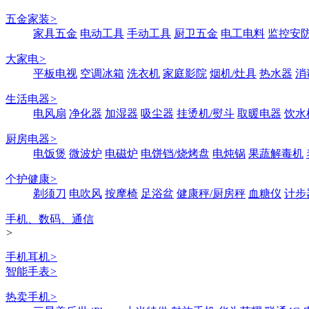
五金家装
>
家具五金
电动工具
手动工具
厨卫五金
电工电料
监控安
大家电
>
平板电视
空调冰箱
洗衣机
家庭影院
烟机/灶具
热水器
消
生活电器
>
电风扇
净化器
加湿器
吸尘器
挂烫机/熨斗
取暖电器
饮水
厨房电器
>
电饭煲
微波炉
电磁炉
电饼铛/烧烤盘
电炖锅
果蔬解毒机
个护健康
>
剃须刀
电吹风
按摩椅
足浴盆
健康秤/厨房秤
血糖仪
计步
手机、数码、通信
>
手机耳机
>
智能手表
>
热卖手机
>