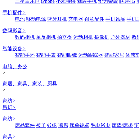
三星盖乐世
iPhone
小米特供
魅族手机
华为荣耀
联通4G
手机配件
>
电池
移动电源
蓝牙耳机
充电器
创意配件
手机饰品
手机
数码影音
>
数码相机
单反相机
拍立得
运动相机
摄像机
户外器材
数
智能设备
>
智能手环
智能手表
智能眼镜
运动跟踪器
智能家居
体感
电脑、办公
>
家居、家具、家装、厨具
>
家纺
>
吊灯
>
家纺
>
床品套件
被子
蚊帐
凉席
床单被罩
毛巾浴巾
床垫/床褥
窗
家具
>