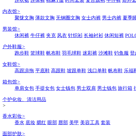
连衣裙
连体裤
棉麻T恤
时尚套装
复古旗袍
牛仔裤
短外
内衣馆
>
聚拢文胸
薄款文胸
无钢圈文胸
女士内裤
男士内裤
夏季
男装馆
>
休闲裤
牛仔裤
夹克
风衣
针织衫
长袖衬衫
休闲短裤
POL
户外鞋服
>
跑步鞋
篮球鞋
帆布鞋
羽毛球鞋
迷彩裤
沙滩鞋
钓鱼服
登
女鞋馆
>
高跟凉拖
平底鞋
高跟鞋
坡跟单鞋
浅口单鞋
帆布鞋
乐福
箱包馆
>
单肩女包
手提女包
女士钱包
男士双肩
男士钱包
旅行箱
个护化妆、清洁用品
>
香水彩妆
>
香水
底妆
腮红
眼部
唇部
美甲
美容工具
套装
面部护肤
>