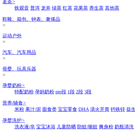
茗茶
>
铁观音
普洱
龙井
绿茶
红茶
花果茶
养生茶
其他茶
鞋靴、箱包、钟表、奢侈品
>
运动户外
>
汽车、汽车用品
>
母婴、玩具乐器
>
孕婴奶粉
>
特配奶粉
孕妈奶粉
pre段
1段
2段
3段
营养/辅食
>
米粉
果汁/泥
面食类
宝宝零食
DHA
清火开胃
钙铁锌
益
孕婴洗护
>
洗衣液/皂
宝宝沐浴
儿童防晒
防蚊/驱蚊
爽身粉
奶瓶清洗