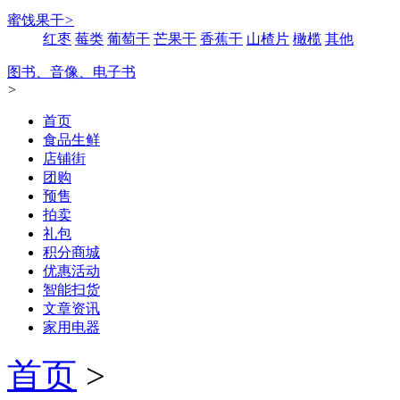
蜜饯果干
>
红枣
莓类
葡萄干
芒果干
香蕉干
山楂片
橄榄
其他
图书、音像、电子书
>
首页
食品生鲜
店铺街
团购
预售
拍卖
礼包
积分商城
优惠活动
智能扫货
文章资讯
家用电器
首页
>