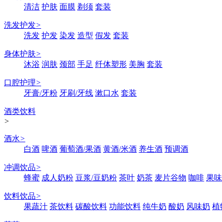
清洁
护肤
面膜
剃须
套装
洗发护发
>
洗发
护发
染发
造型
假发
套装
身体护肤
>
沐浴
润肤
颈部
手足
纤体塑形
美胸
套装
口腔护理
>
牙膏/牙粉
牙刷/牙线
漱口水
套装
酒类饮料
>
酒水
>
白酒
啤酒
葡萄酒/果酒
黄酒/米酒
养生酒
预调酒
冲调饮品
>
蜂蜜
成人奶粉
豆浆/豆奶粉
茶叶
奶茶
麦片谷物
咖啡
果味
饮料饮品
>
果蔬汁
茶饮料
碳酸饮料
功能饮料
纯牛奶
酸奶
风味奶
植