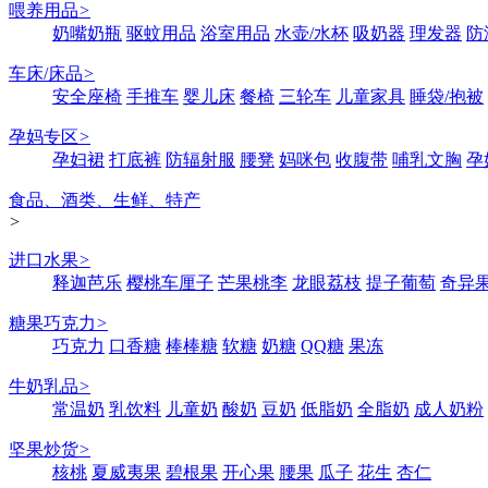
喂养用品
>
奶嘴奶瓶
驱蚊用品
浴室用品
水壶/水杯
吸奶器
理发器
防
车床/床品
>
安全座椅
手推车
婴儿床
餐椅
三轮车
儿童家具
睡袋/抱被
孕妈专区
>
孕妇裙
打底裤
防辐射服
腰凳
妈咪包
收腹带
哺乳文胸
孕
食品、酒类、生鲜、特产
>
进口水果
>
释迦芭乐
樱桃车厘子
芒果桃李
龙眼荔枝
提子葡萄
奇异
糖果巧克力
>
巧克力
口香糖
棒棒糖
软糖
奶糖
QQ糖
果冻
牛奶乳品
>
常温奶
乳饮料
儿童奶
酸奶
豆奶
低脂奶
全脂奶
成人奶粉
坚果炒货
>
核桃
夏威夷果
碧根果
开心果
腰果
瓜子
花生
杏仁