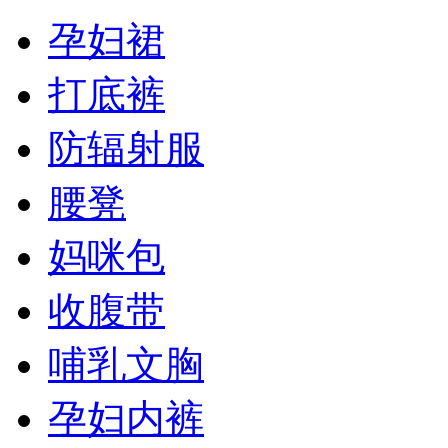
孕妇裙
打底裤
防辐射服
腰凳
妈咪包
收腹带
哺乳文胸
孕妇内裤