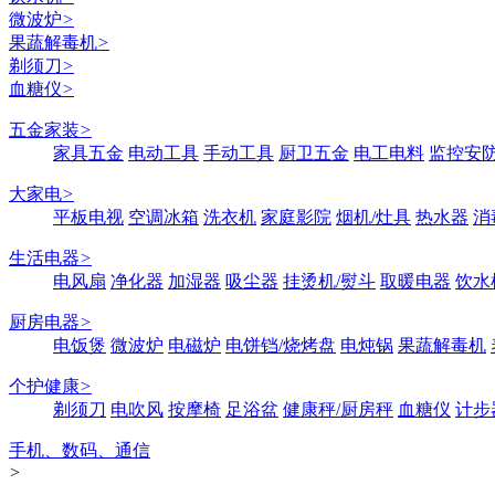
微波炉
>
果蔬解毒机
>
剃须刀
>
血糖仪
>
五金家装
>
家具五金
电动工具
手动工具
厨卫五金
电工电料
监控安
大家电
>
平板电视
空调冰箱
洗衣机
家庭影院
烟机/灶具
热水器
消
生活电器
>
电风扇
净化器
加湿器
吸尘器
挂烫机/熨斗
取暖电器
饮水
厨房电器
>
电饭煲
微波炉
电磁炉
电饼铛/烧烤盘
电炖锅
果蔬解毒机
个护健康
>
剃须刀
电吹风
按摩椅
足浴盆
健康秤/厨房秤
血糖仪
计步
手机、数码、通信
>