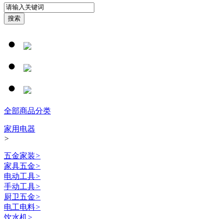
全部商品分类
家用电器
>
五金家装
>
家具五金
>
电动工具
>
手动工具
>
厨卫五金
>
电工电料
>
饮水机
>