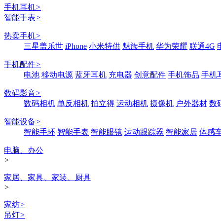
手机耳机
>
智能手表
>
热卖手机
>
三星盖乐世
iPhone
小米特供
魅族手机
华为荣耀
联通4G
手机配件
>
电池
移动电源
蓝牙耳机
充电器
创意配件
手机饰品
手机
数码影音
>
数码相机
单反相机
拍立得
运动相机
摄像机
户外器材
数
智能设备
>
智能手环
智能手表
智能眼镜
运动跟踪器
智能家居
体感
电脑、办公
>
家居、家具、家装、厨具
>
家纺
>
吊灯
>