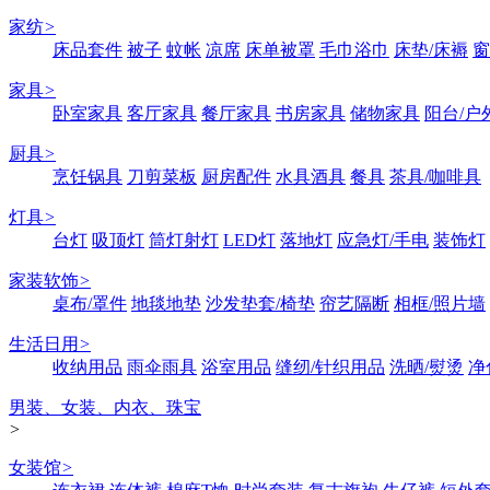
家纺
>
床品套件
被子
蚊帐
凉席
床单被罩
毛巾浴巾
床垫/床褥
窗
家具
>
卧室家具
客厅家具
餐厅家具
书房家具
储物家具
阳台/户
厨具
>
烹饪锅具
刀剪菜板
厨房配件
水具酒具
餐具
茶具/咖啡具
灯具
>
台灯
吸顶灯
筒灯射灯
LED灯
落地灯
应急灯/手电
装饰灯
家装软饰
>
桌布/罩件
地毯地垫
沙发垫套/椅垫
帘艺隔断
相框/照片墙
生活日用
>
收纳用品
雨伞雨具
浴室用品
缝纫/针织用品
洗晒/熨烫
净
男装、女装、内衣、珠宝
>
女装馆
>