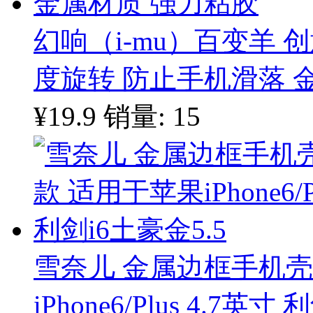
幻响（i-mu）百变羊 创
度旋转 防止手机滑落 
¥19.9
销量: 15
雪奈儿 金属边框手机
iPhone6/Plus 4.7英寸