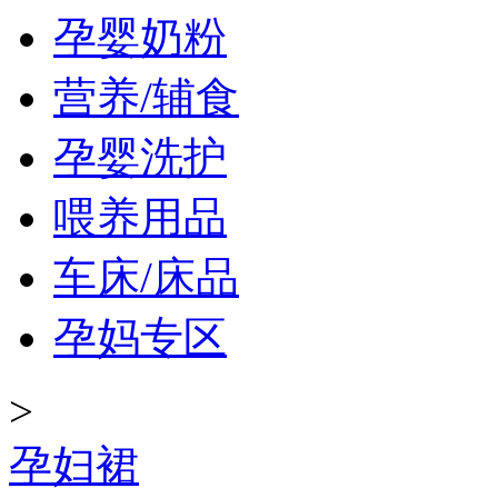
孕婴奶粉
营养/辅食
孕婴洗护
喂养用品
车床/床品
孕妈专区
>
孕妇裙