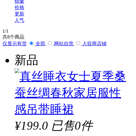
销量
价格
更新
人气
1
/1
共
8
个商品
仅显示有货
全部
网站自营
入驻商店铺
新品
¥199.0
已售0件