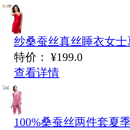
纱桑蚕丝真丝睡衣女士
特价：
¥199.0
查看详情
100%桑蚕丝两件套夏季