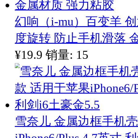
幻响（i-mu）百变羊 创
度旋转 防止手机滑落 
¥19.9
销量: 15
雪奈儿 金属边框手机
iPhone6/Plus 4.7英寸