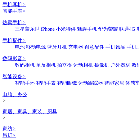
手机耳机
>
智能手表
>
热卖手机
>
三星盖乐世
iPhone
小米特供
魅族手机
华为荣耀
联通4G
手机配件
>
电池
移动电源
蓝牙耳机
充电器
创意配件
手机饰品
手机
数码影音
>
数码相机
单反相机
拍立得
运动相机
摄像机
户外器材
数
智能设备
>
智能手环
智能手表
智能眼镜
运动跟踪器
智能家居
体感
电脑、办公
>
家居、家具、家装、厨具
>
家纺
>
吊灯
>