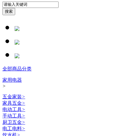
全部商品分类
家用电器
>
五金家装
>
家具五金
>
电动工具
>
手动工具
>
厨卫五金
>
电工电料
>
饮水机
>