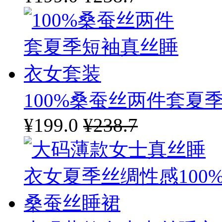
100%桑蚕丝两件套夏
¥199.0
¥238.7