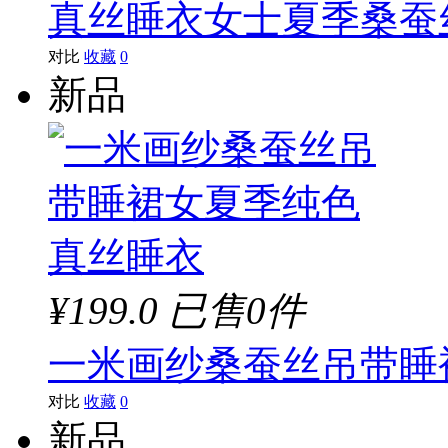
真丝睡衣女士夏季桑蚕
对比
收藏
0
新品
¥199.0
已售0件
一米画纱桑蚕丝吊带睡
对比
收藏
0
新品