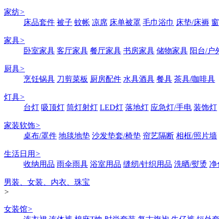
家纺
>
床品套件
被子
蚊帐
凉席
床单被罩
毛巾浴巾
床垫/床褥
窗
家具
>
卧室家具
客厅家具
餐厅家具
书房家具
储物家具
阳台/户
厨具
>
烹饪锅具
刀剪菜板
厨房配件
水具酒具
餐具
茶具/咖啡具
灯具
>
台灯
吸顶灯
筒灯射灯
LED灯
落地灯
应急灯/手电
装饰灯
家装软饰
>
桌布/罩件
地毯地垫
沙发垫套/椅垫
帘艺隔断
相框/照片墙
生活日用
>
收纳用品
雨伞雨具
浴室用品
缝纫/针织用品
洗晒/熨烫
净
男装、女装、内衣、珠宝
>
女装馆
>