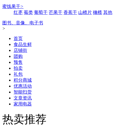
蜜饯果干
>
红枣
莓类
葡萄干
芒果干
香蕉干
山楂片
橄榄
其他
图书、音像、电子书
>
首页
食品生鲜
店铺街
团购
预售
拍卖
礼包
积分商城
优惠活动
智能扫货
文章资讯
家用电器
热卖推荐