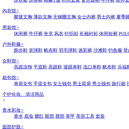
连衣裙
连体裤
棉麻T恤
时尚套装
复古旗袍
牛仔裤
短外
内衣馆
>
聚拢文胸
薄款文胸
无钢圈文胸
女士内裤
男士内裤
夏季
男装馆
>
休闲裤
牛仔裤
夹克
风衣
针织衫
长袖衬衫
休闲短裤
POL
户外鞋服
>
跑步鞋
篮球鞋
帆布鞋
羽毛球鞋
迷彩裤
沙滩鞋
钓鱼服
登
女鞋馆
>
高跟凉拖
平底鞋
高跟鞋
坡跟单鞋
浅口单鞋
帆布鞋
乐福
箱包馆
>
单肩女包
手提女包
女士钱包
男士双肩
男士钱包
旅行箱
个护化妆、清洁用品
>
香水彩妆
>
香水
底妆
腮红
眼部
唇部
美甲
美容工具
套装
面部护肤
>