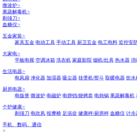
微波炉
>
果蔬解毒机
>
剃须刀
>
血糖仪
>
五金家装
>
家具五金
电动工具
手动工具
厨卫五金
电工电料
监控安
大家电
>
平板电视
空调冰箱
洗衣机
家庭影院
烟机/灶具
热水器
消
生活电器
>
电风扇
净化器
加湿器
吸尘器
挂烫机/熨斗
取暖电器
饮水
厨房电器
>
电饭煲
微波炉
电磁炉
电饼铛/烧烤盘
电炖锅
果蔬解毒机
个护健康
>
剃须刀
电吹风
按摩椅
足浴盆
健康秤/厨房秤
血糖仪
计步
手机、数码、通信
>