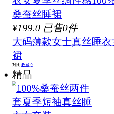
¥199.0
已售0件
大码薄款女士真丝睡衣
裙
对比
收藏
0
精品