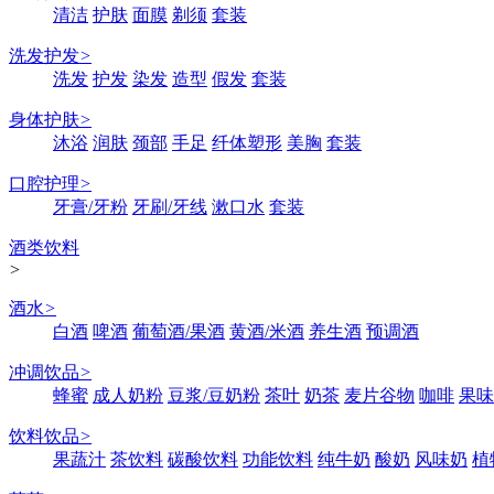
清洁
护肤
面膜
剃须
套装
洗发护发
>
洗发
护发
染发
造型
假发
套装
身体护肤
>
沐浴
润肤
颈部
手足
纤体塑形
美胸
套装
口腔护理
>
牙膏/牙粉
牙刷/牙线
漱口水
套装
酒类饮料
>
酒水
>
白酒
啤酒
葡萄酒/果酒
黄酒/米酒
养生酒
预调酒
冲调饮品
>
蜂蜜
成人奶粉
豆浆/豆奶粉
茶叶
奶茶
麦片谷物
咖啡
果味
饮料饮品
>
果蔬汁
茶饮料
碳酸饮料
功能饮料
纯牛奶
酸奶
风味奶
植