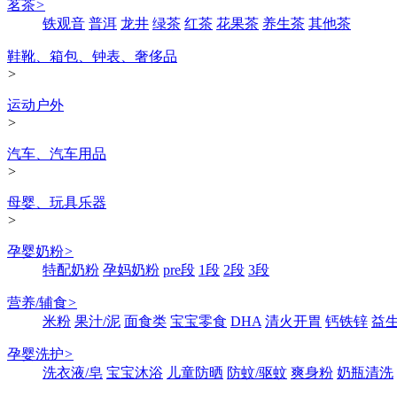
茗茶
>
铁观音
普洱
龙井
绿茶
红茶
花果茶
养生茶
其他茶
鞋靴、箱包、钟表、奢侈品
>
运动户外
>
汽车、汽车用品
>
母婴、玩具乐器
>
孕婴奶粉
>
特配奶粉
孕妈奶粉
pre段
1段
2段
3段
营养/辅食
>
米粉
果汁/泥
面食类
宝宝零食
DHA
清火开胃
钙铁锌
益
孕婴洗护
>
洗衣液/皂
宝宝沐浴
儿童防晒
防蚊/驱蚊
爽身粉
奶瓶清洗