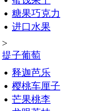
糖果巧克力
进口水果
>
提子葡萄
释迦芭乐
樱桃车厘子
芒果桃李