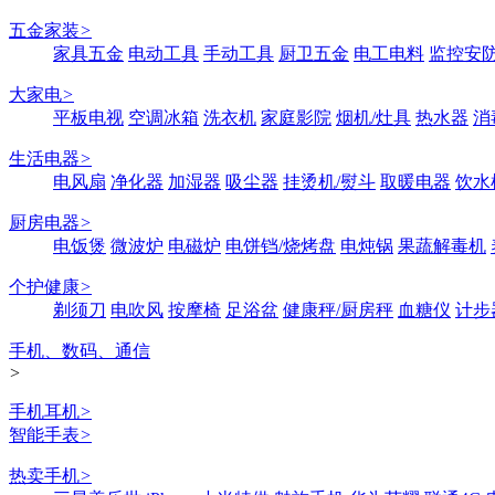
五金家装
>
家具五金
电动工具
手动工具
厨卫五金
电工电料
监控安
大家电
>
平板电视
空调冰箱
洗衣机
家庭影院
烟机/灶具
热水器
消
生活电器
>
电风扇
净化器
加湿器
吸尘器
挂烫机/熨斗
取暖电器
饮水
厨房电器
>
电饭煲
微波炉
电磁炉
电饼铛/烧烤盘
电炖锅
果蔬解毒机
个护健康
>
剃须刀
电吹风
按摩椅
足浴盆
健康秤/厨房秤
血糖仪
计步
手机、数码、通信
>
手机耳机
>
智能手表
>
热卖手机
>