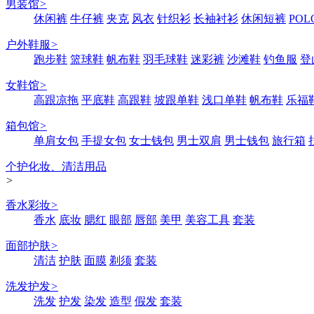
男装馆
>
休闲裤
牛仔裤
夹克
风衣
针织衫
长袖衬衫
休闲短裤
POL
户外鞋服
>
跑步鞋
篮球鞋
帆布鞋
羽毛球鞋
迷彩裤
沙滩鞋
钓鱼服
登
女鞋馆
>
高跟凉拖
平底鞋
高跟鞋
坡跟单鞋
浅口单鞋
帆布鞋
乐福
箱包馆
>
单肩女包
手提女包
女士钱包
男士双肩
男士钱包
旅行箱
个护化妆、清洁用品
>
香水彩妆
>
香水
底妆
腮红
眼部
唇部
美甲
美容工具
套装
面部护肤
>
清洁
护肤
面膜
剃须
套装
洗发护发
>
洗发
护发
染发
造型
假发
套装