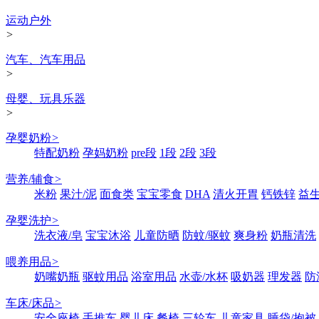
运动户外
>
汽车、汽车用品
>
母婴、玩具乐器
>
孕婴奶粉
>
特配奶粉
孕妈奶粉
pre段
1段
2段
3段
营养/辅食
>
米粉
果汁/泥
面食类
宝宝零食
DHA
清火开胃
钙铁锌
益
孕婴洗护
>
洗衣液/皂
宝宝沐浴
儿童防晒
防蚊/驱蚊
爽身粉
奶瓶清洗
喂养用品
>
奶嘴奶瓶
驱蚊用品
浴室用品
水壶/水杯
吸奶器
理发器
防
车床/床品
>
安全座椅
手推车
婴儿床
餐椅
三轮车
儿童家具
睡袋/抱被