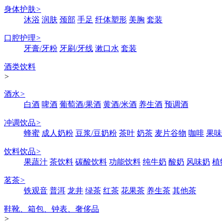
身体护肤
>
沐浴
润肤
颈部
手足
纤体塑形
美胸
套装
口腔护理
>
牙膏/牙粉
牙刷/牙线
漱口水
套装
酒类饮料
>
酒水
>
白酒
啤酒
葡萄酒/果酒
黄酒/米酒
养生酒
预调酒
冲调饮品
>
蜂蜜
成人奶粉
豆浆/豆奶粉
茶叶
奶茶
麦片谷物
咖啡
果味
饮料饮品
>
果蔬汁
茶饮料
碳酸饮料
功能饮料
纯牛奶
酸奶
风味奶
植
茗茶
>
铁观音
普洱
龙井
绿茶
红茶
花果茶
养生茶
其他茶
鞋靴、箱包、钟表、奢侈品
>