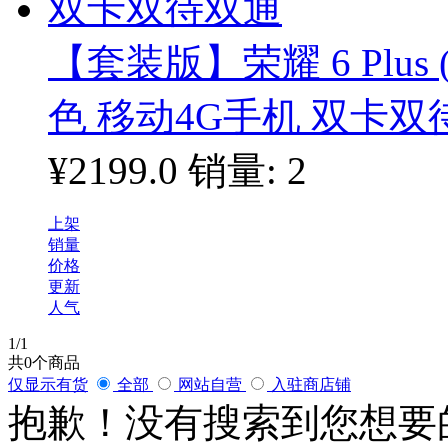
【套装版】荣耀 6 Plus 
色 移动4G手机 双卡双
¥2199.0
销量: 2
上架
销量
价格
更新
人气
1
/1
共
0
个商品
仅显示有货
全部
网站自营
入驻商店铺
抱歉！没有搜索到您想要