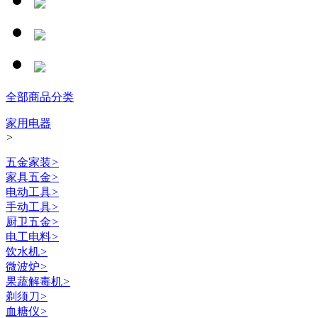
全部商品分类
家用电器
>
五金家装
>
家具五金
>
电动工具
>
手动工具
>
厨卫五金
>
电工电料
>
饮水机
>
微波炉
>
果蔬解毒机
>
剃须刀
>
血糖仪
>