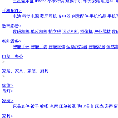
三星盖乐世
iPhone
小米特供
魅族手机
华为荣耀
联通4G
手机配件
>
电池
移动电源
蓝牙耳机
充电器
创意配件
手机饰品
手机
数码影音
>
数码相机
单反相机
拍立得
运动相机
摄像机
户外器材
数
智能设备
>
智能手环
智能手表
智能眼镜
运动跟踪器
智能家居
体感
电脑、办公
>
家居、家具、家装、厨具
>
家纺
>
吊灯
>
家纺
>
床品套件
被子
蚊帐
凉席
床单被罩
毛巾浴巾
床垫/床褥
窗
家具
>