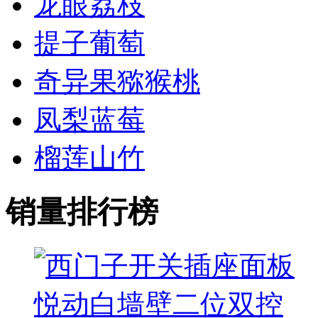
龙眼荔枝
提子葡萄
奇异果猕猴桃
凤梨蓝莓
榴莲山竹
销量排行榜