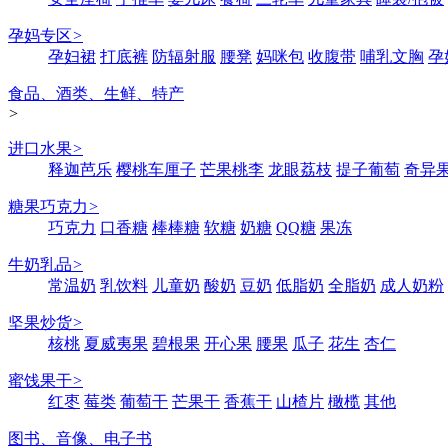
孕妈专区
>
孕妇裙
打底裤
防辐射服
腰凳
妈咪包
收腹带
哺乳文胸
孕
食品、酒类、生鲜、特产
>
进口水果
>
释迦芭乐
樱桃车厘子
芒果桃李
龙眼荔枝
提子葡萄
奇异
糖果巧克力
>
巧克力
口香糖
棒棒糖
软糖
奶糖
QQ糖
果冻
牛奶乳品
>
常温奶
乳饮料
儿童奶
酸奶
豆奶
低脂奶
全脂奶
成人奶粉
坚果炒货
>
核桃
夏威夷果
碧根果
开心果
腰果
瓜子
花生
杏仁
蜜饯果干
>
红枣
莓类
葡萄干
芒果干
香蕉干
山楂片
橄榄
其他
图书、音像、电子书