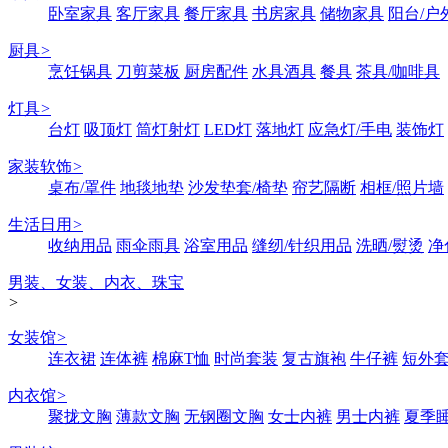
卧室家具
客厅家具
餐厅家具
书房家具
储物家具
阳台/户
厨具
>
烹饪锅具
刀剪菜板
厨房配件
水具酒具
餐具
茶具/咖啡具
灯具
>
台灯
吸顶灯
筒灯射灯
LED灯
落地灯
应急灯/手电
装饰灯
家装软饰
>
桌布/罩件
地毯地垫
沙发垫套/椅垫
帘艺隔断
相框/照片墙
生活日用
>
收纳用品
雨伞雨具
浴室用品
缝纫/针织用品
洗晒/熨烫
净
男装、女装、内衣、珠宝
>
女装馆
>
连衣裙
连体裤
棉麻T恤
时尚套装
复古旗袍
牛仔裤
短外
内衣馆
>
聚拢文胸
薄款文胸
无钢圈文胸
女士内裤
男士内裤
夏季