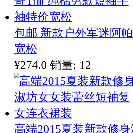
包邮 新款户外军迷阿帕
宽松
¥274.0
销量: 12
高端2015夏装新款修