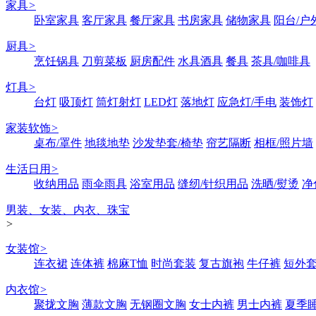
家具
>
卧室家具
客厅家具
餐厅家具
书房家具
储物家具
阳台/户
厨具
>
烹饪锅具
刀剪菜板
厨房配件
水具酒具
餐具
茶具/咖啡具
灯具
>
台灯
吸顶灯
筒灯射灯
LED灯
落地灯
应急灯/手电
装饰灯
家装软饰
>
桌布/罩件
地毯地垫
沙发垫套/椅垫
帘艺隔断
相框/照片墙
生活日用
>
收纳用品
雨伞雨具
浴室用品
缝纫/针织用品
洗晒/熨烫
净
男装、女装、内衣、珠宝
>
女装馆
>
连衣裙
连体裤
棉麻T恤
时尚套装
复古旗袍
牛仔裤
短外
内衣馆
>
聚拢文胸
薄款文胸
无钢圈文胸
女士内裤
男士内裤
夏季