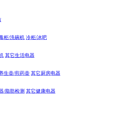
防
毒柜/洗碗机
冷柜/冰吧
机
其它生活电器
养生壶/煎药壶
其它厨房电器
器/脂肪检测
其它健康电器