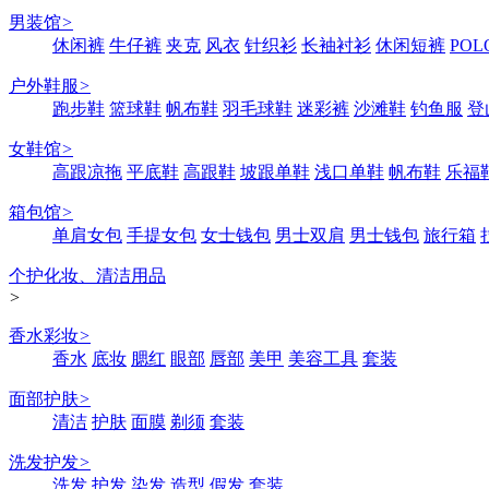
男装馆
>
休闲裤
牛仔裤
夹克
风衣
针织衫
长袖衬衫
休闲短裤
POL
户外鞋服
>
跑步鞋
篮球鞋
帆布鞋
羽毛球鞋
迷彩裤
沙滩鞋
钓鱼服
登
女鞋馆
>
高跟凉拖
平底鞋
高跟鞋
坡跟单鞋
浅口单鞋
帆布鞋
乐福
箱包馆
>
单肩女包
手提女包
女士钱包
男士双肩
男士钱包
旅行箱
个护化妆、清洁用品
>
香水彩妆
>
香水
底妆
腮红
眼部
唇部
美甲
美容工具
套装
面部护肤
>
清洁
护肤
面膜
剃须
套装
洗发护发
>
洗发
护发
染发
造型
假发
套装