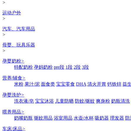
>
运动户外
>
汽车、汽车用品
>
母婴、玩具乐器
>
孕婴奶粉
>
特配奶粉
孕妈奶粉
pre段
1段
2段
3段
营养/辅食
>
米粉
果汁/泥
面食类
宝宝零食
DHA
清火开胃
钙铁锌
益
孕婴洗护
>
洗衣液/皂
宝宝沐浴
儿童防晒
防蚊/驱蚊
爽身粉
奶瓶清洗
喂养用品
>
奶嘴奶瓶
驱蚊用品
浴室用品
水壶/水杯
吸奶器
理发器
防
车床/床品
>