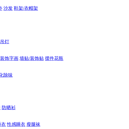
外
沙发
鞋架/衣帽架
吊灯
装饰字画
墙贴/装饰贴
摆件花瓶
化除味
套
防晒衫
睡衣
性感睡衣
瘦腿袜