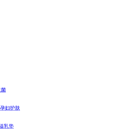
生菌
孕妇护肤
溢乳垫