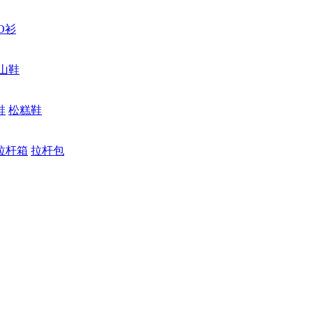
O衫
山鞋
鞋
松糕鞋
拉杆箱
拉杆包