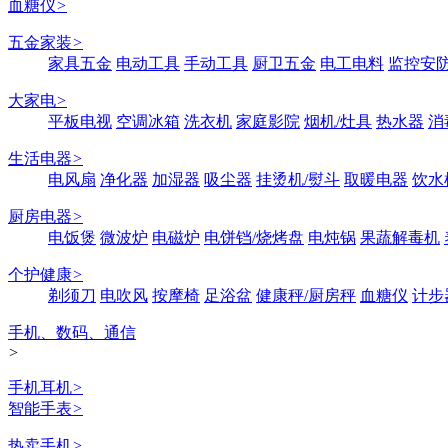
血糖仪
>
五金家装
>
家具五金
电动工具
手动工具
厨卫五金
电工电料
监控安
大家电
>
平板电视
空调冰箱
洗衣机
家庭影院
烟机/灶具
热水器
消
生活电器
>
电风扇
净化器
加湿器
吸尘器
挂烫机/熨斗
取暖电器
饮水
厨房电器
>
电饭煲
微波炉
电磁炉
电饼铛/烧烤盘
电炖锅
果蔬解毒机
个护健康
>
剃须刀
电吹风
按摩椅
足浴盆
健康秤/厨房秤
血糖仪
计步
手机、数码、通信
>
手机耳机
>
智能手表
>
热卖手机
>