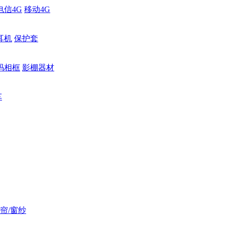
电信4G
移动4G
耳机
保护套
码相框
影棚器材
车
帘/窗纱