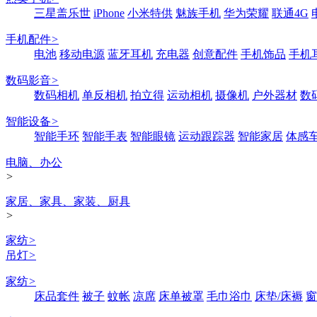
三星盖乐世
iPhone
小米特供
魅族手机
华为荣耀
联通4G
手机配件
>
电池
移动电源
蓝牙耳机
充电器
创意配件
手机饰品
手机
数码影音
>
数码相机
单反相机
拍立得
运动相机
摄像机
户外器材
数
智能设备
>
智能手环
智能手表
智能眼镜
运动跟踪器
智能家居
体感
电脑、办公
>
家居、家具、家装、厨具
>
家纺
>
吊灯
>
家纺
>
床品套件
被子
蚊帐
凉席
床单被罩
毛巾浴巾
床垫/床褥
窗