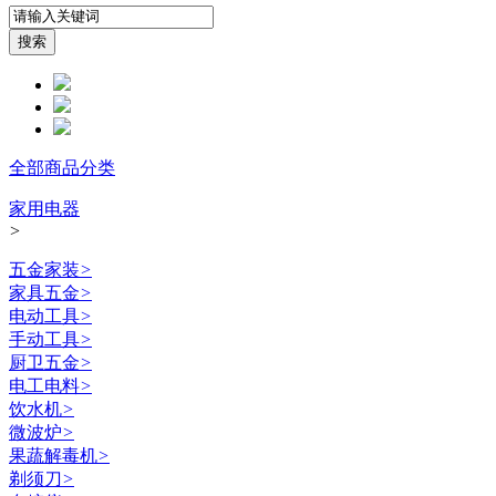
全部商品分类
家用电器
>
五金家装
>
家具五金
>
电动工具
>
手动工具
>
厨卫五金
>
电工电料
>
饮水机
>
微波炉
>
果蔬解毒机
>
剃须刀
>