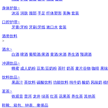
身体护肤
>
沐浴
润肤
颈部
手足
纤体塑形
美胸
套装
口腔护理
>
牙膏/牙粉
牙刷/牙线
漱口水
套装
酒类饮料
>
酒水
>
白酒
啤酒
葡萄酒/果酒
黄酒/米酒
养生酒
预调酒
冲调饮品
>
蜂蜜
成人奶粉
豆浆/豆奶粉
茶叶
奶茶
麦片谷物
咖啡
果味
饮料饮品
>
果蔬汁
茶饮料
碳酸饮料
功能饮料
纯牛奶
酸奶
风味奶
植
茗茶
>
铁观音
普洱
龙井
绿茶
红茶
花果茶
养生茶
其他茶
鞋靴、箱包、钟表、奢侈品